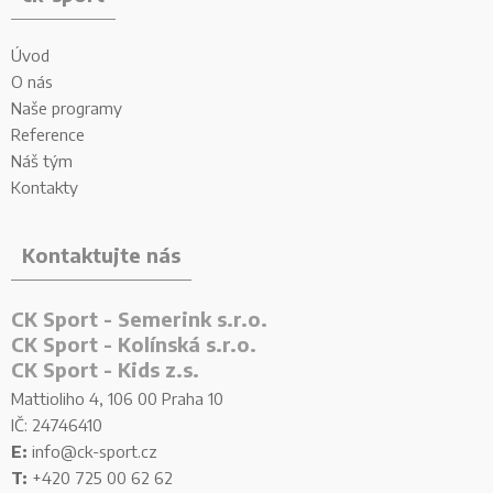
Úvod
O nás
Naše programy
Reference
Náš tým
Kontakty
Kontaktujte nás
CK Sport - Semerink s.r.o.
CK Sport - Kolínská s.r.o.
CK Sport - Kids z.s.
Mattioliho 4, 106 00 Praha 10
IČ: 24746410
E:
info@ck-sport.cz
T:
+420 725 00 62 62