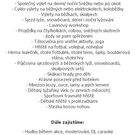
- Společný výlet na denní/ noční Sněžku nebo po okolí
- Cyklo výlety na běžných nebo elektrokolech, koloběžky
- Výlety na běžkách, skialpech
- Sjezd lyže, snowboard, denní i noční lyžování
- Lavinový workshop
- Projížďky na čtyřkolkách, rolbou, sněžných skútrech
- Jízdy se psím spřežením
- Tělocvična pro vnitřní aktivity, joga
- Hřiště na fotbal, volejbal, nohejbal
- Herna: kulečník, stolní fotbálek, stolní tenis, šipky, boulderová
stěna, stolní hry
- Půjčovna sjezdových a běžeckých lyží, snowboardů,
skialpových setů
- Skákací hrady pro děti
- Krásné posezení před hotelem
- Minizoo kozy, ovce, lamy a jejich krmení
- Dětský lyžařský vlek: (v zimních měsících)
- Sportovní travnaté hřiště
- Dětské hřiště s prolézačkami
- Stezka bosou nohou
Dále zajistíme:
- Hudbu během akce, moderování, DJ, caraoke