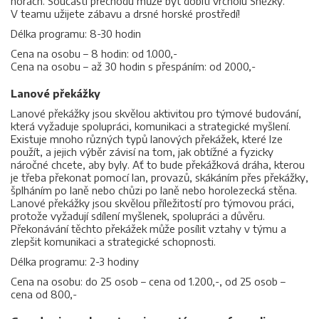
horách. Součástí přechodu může být dobití vrcholu Sněžky.
V teamu užijete zábavu a drsné horské prostředí!
Délka programu: 8-30 hodin
Cena na osobu – 8 hodin: od 1.000,-
Cena na osobu – až 30 hodin s přespáním: od 2000,-
Lanové překážky
Lanové překážky jsou skvělou aktivitou pro týmové budování,
která vyžaduje spolupráci, komunikaci a strategické myšlení.
Existuje mnoho různých typů lanových překážek, které lze
použít, a jejich výběr závisí na tom, jak obtížné a fyzicky
náročné chcete, aby byly. Ať to bude překážková dráha, kterou
je třeba překonat pomocí lan, provazů, skákáním přes překážky,
šplháním po laně nebo chůzi po laně nebo horolezecká stěna.
Lanové překážky jsou skvělou příležitostí pro týmovou práci,
protože vyžadují sdílení myšlenek, spolupráci a důvěru.
Překonávání těchto překážek může posílit vztahy v týmu a
zlepšit komunikaci a strategické schopnosti.
Délka programu: 2-3 hodiny
Cena na osobu: do 25 osob – cena od 1.200,-, od 25 osob –
cena od 800,-