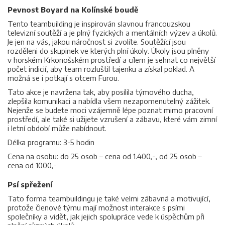
Pevnost Boyard na Kolínské boudě
Tento teambuilding je inspirován slavnou francouzskou
televizní soutěží a je plný fyzických a mentálních výzev a úkolů.
Je jen na vás, jakou náročnost si zvolíte. Soutěžící jsou
rozděleni do skupinek ve kterých plní úkoly. Úkoly jsou plněny
v horském Krkonošském prostředí a cílem je sehnat co největší
počet indicií, aby team rozluštil tajenku a získal poklad. A
možná se i potkají s otcem Furou.
Tato akce je navržena tak, aby posílila týmového ducha,
zlepšila komunikaci a nabídla všem nezapomenutelný zážitek.
Nejenže se budete moci vzájemně lépe poznat mimo pracovní
prostředí, ale také si užijete vzrušení a zábavu, které vám zimní
i letní období může nabídnout.
Délka programu: 3-5 hodin
Cena na osobu: do 25 osob – cena od 1.400,-, od 25 osob –
cena od 1000,-
Psí spřežení
Tato forma teambuildingu je také velmi zábavná a motivující,
protože členové týmu mají možnost interakce s psími
společníky a vidět, jak jejich spolupráce vede k úspěchům při