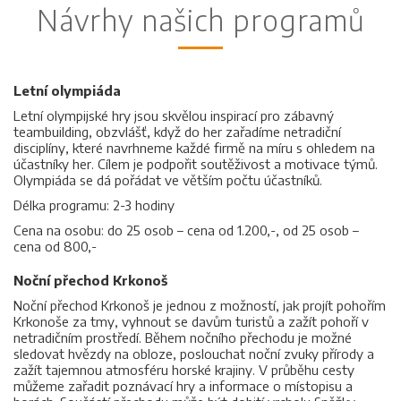
Návrhy našich programů
Letní olympiáda
Letní olympijské hry jsou skvělou inspirací pro zábavný
teambuilding, obzvlášť, když do her zařadíme netradiční
disciplíny, které navrhneme každé firmě na míru s ohledem na
účastníky her. Cílem je podpořit soutěživost a motivace týmů.
Olympiáda se dá pořádat ve větším počtu účastníků.
Délka programu: 2-3 hodiny
Cena na osobu: do 25 osob – cena od 1.200,-, od 25 osob –
cena od 800,-
Noční přechod Krkonoš
Noční přechod Krkonoš je jednou z možností, jak projít pohořím
Krkonoše za tmy, vyhnout se davům turistů a zažít pohoří v
netradičním prostředí. Během nočního přechodu je možné
sledovat hvězdy na obloze, poslouchat noční zvuky přírody a
zažít tajemnou atmosféru horské krajiny. V průběhu cesty
můžeme zařadit poznávací hry a informace o místopisu a