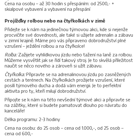
Cena na osobu – až 30 hodin s přespáním: od 2500,- +
skialpové vybavení a vybavení na přespání
Projížďky rolbou nebo na čtyřkolkách v zimě
Přidejte se k nám na jedinečnou týmovou akci, kde si nejenže
procvičíte své dovednosti, ale také si užijete adrenalin a zábavu
v zimní krajině. Máme pro vás připraveno dobrodružství plné
vzrušení – ježdění rolbou a na čtyřkolce!
Rolba:
Zažijete vyhlídkovou jízdu nebo tažení na laně za rolbou.
Můžeme vysvětlit jak se řídí takový stroj. Je to skvělá příležitost
naučit se něco nového a zároveň si užít zábavu.
Čtyřkolka:
Připravte se na adrenalinovou jízdu po zasněžených
cestách a terénech. Na čtyřkolkách prožijete vzrušení, které
posílí týmového ducha a dodá vám energii. Je to perfektní
aktivita pro ty, kteří milují dobrodružství.
Připojte se k nám na této nevšední týmové akci a připravte se
na zážitky, které si budete pamatovat dlouho po návratu do
kanceláře!
Délka programu: 2-3 hodiny
Cena na osobu: do 25 osob – cena od 1.000,-, od 25 osob –
cena od 600,-