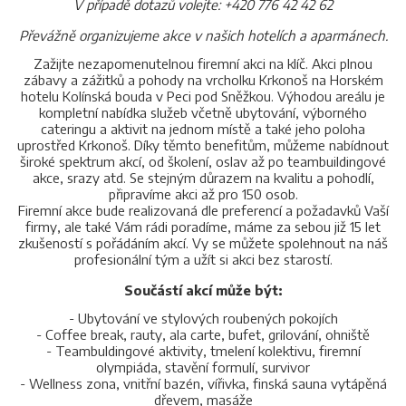
V případě dotazů volejte: +420 776 42 42 62
Převážně organizujeme akce v našich hotelích a aparmánech.
Zažijte nezapomenutelnou firemní akci na klíč. Akci plnou
zábavy a zážitků a pohody na vrcholku Krkonoš na Horském
hotelu Kolínská bouda v Peci pod Sněžkou. Výhodou areálu je
kompletní nabídka služeb včetně ubytování, výborného
cateringu a aktivit na jednom místě a také jeho poloha
uprostřed Krkonoš. Díky těmto benefitům, můžeme nabídnout
široké spektrum akcí, od školení, oslav až po teambuildingové
akce, srazy atd. Se stejným důrazem na kvalitu a pohodlí,
připravíme akci až pro 150 osob.
Firemní akce bude realizovaná dle preferencí a požadavků Vaší
firmy, ale také Vám rádi poradíme, máme za sebou již 15 let
zkušeností s pořádáním akcí. Vy se můžete spolehnout na náš
profesionální tým a užít si akci bez starostí.
Součástí akcí může být:
- Ubytování ve stylových roubených pokojích
- Coffee break, rauty, ala carte, bufet, grilování, ohniště
- Teambuldingové aktivity, tmelení kolektivu, firemní
olympiáda, stavění formulí, survivor
- Wellness zona, vnitřní bazén, vířivka, finská sauna vytápěná
dřevem, masáže