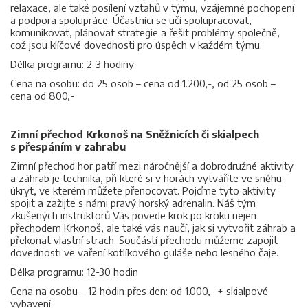
relaxace, ale také posílení vztahů v týmu, vzájemné pochopení
a podpora spolupráce. Účastníci se učí spolupracovat,
komunikovat, plánovat strategie a řešit problémy společně,
což jsou klíčové dovednosti pro úspěch v každém týmu.
Délka programu: 2-3 hodiny
Cena na osobu: do 25 osob – cena od 1.200,-, od 25 osob –
cena od 800,-
Zimní přechod Krkonoš na Sněžnicích či skialpech
s přespáním v zahrabu
Zimní přechod hor patří mezi náročnější a dobrodružné aktivity
a záhrab je technika, při které si v horách vytváříte ve sněhu
úkryt, ve kterém můžete přenocovat. Pojďme tyto aktivity
spojit a zažijte s námi pravý horský adrenalin. Náš tým
zkušených instruktorů Vás povede krok po kroku nejen
přechodem Krkonoš, ale také vás naučí, jak si vytvořit záhrab a
překonat vlastní strach. Součástí přechodu můžeme zapojit
dovednosti ve vaření kotlíkového guláše nebo lesného čaje.
Délka programu: 12-30 hodin
Cena na osobu – 12 hodin přes den: od 1.000,- + skialpové
vybavení