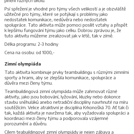
plnění různých úkolů.
Psí spřežení je vhodné pro týmy všech velikostí a je obzvláště
užitečné pro týmy, které se potýkají s problémy jako
nedostatek komunikace, nedůvěra nebo nedostatek
spolupráce. Tato aktivita může pomoci posílit vztahy a přispět
k lepšímu fungování týmu jako celku. Dobrou zprávou je, že
tuto aktivitu můžeme zrealizovat jak v létě, tak v zímě.
Délka programu: 2-3 hodiny
Cena na osobu: od 1000,-
Zimní olympiáda
Tato aktivita kombinuje prvky teambuildingu s různými zimními
sporty a hrami, aby se zlepšila komunikace, spolupráce a
důvěra mezi členy týmu.
Teambuildingová zimní olympiáda může zahrnovat různé
aktivity, jako jsou bobování, lyžování, kluzky nebo dokonce
stavbu sněhuláků anebo netradiční disciplíny navrhnuté na míru
soutěžícím. Velice atraktivní je disciplína Krkonošká 70. Ať tak či
tak, každá aktivita je navržena tak, aby vyžadovala spolupráci a
koordinaci mezi členy týmu a podporovala vzájemné
porozumění a důvěru.
Cílem teabuildingové zimní olympiády je nejen zábava a