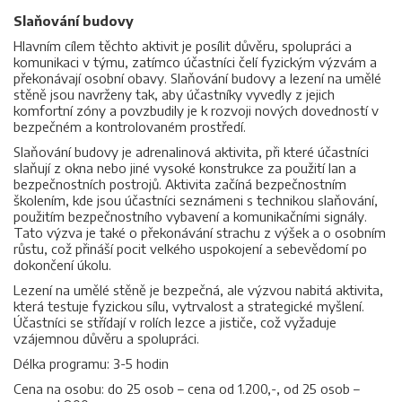
Slaňování budovy
Hlavním cílem těchto aktivit je posílit důvěru, spolupráci a
komunikaci v týmu, zatímco účastníci čelí fyzickým výzvám a
překonávají osobní obavy. Slaňování budovy a lezení na umělé
stěně jsou navrženy tak, aby účastníky vyvedly z jejich
komfortní zóny a povzbudily je k rozvoji nových dovedností v
bezpečném a kontrolovaném prostředí.
Slaňování budovy je adrenalinová aktivita, při které účastníci
slaňují z okna nebo jiné vysoké konstrukce za použití lan a
bezpečnostních postrojů. Aktivita začíná bezpečnostním
školením, kde jsou účastníci seznámeni s technikou slaňování,
použitím bezpečnostního vybavení a komunikačními signály.
Tato výzva je také o překonávání strachu z výšek a o osobním
růstu, což přináší pocit velkého uspokojení a sebevědomí po
dokončení úkolu.
Lezení na umělé stěně je bezpečná, ale výzvou nabitá aktivita,
která testuje fyzickou sílu, vytrvalost a strategické myšlení.
Účastníci se střídají v rolích lezce a jističe, což vyžaduje
vzájemnou důvěru a spolupráci.
Délka programu: 3-5 hodin
Cena na osobu: do 25 osob – cena od 1.200,-, od 25 osob –