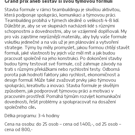
Grand prix aneb sestav si svou týmovou formuli
Stavba formule v rámci teambuildingu je skvělou aktivitou,
která podporuje spolupráci, komunikaci a týmovou práci.
Teambuilding probíhá v týmech ideálně o velikosti 4-8 lidí.
Důležité je, aby se ve skupinách nacházeli lidé s různými
schopnostmi a dovednostmi, aby se vzájemně doplňovali. My
pro vás zajistíme nejrůznější materiály, aby byly vaše formule
vskutku jedinečné a na vás už je jen plánování a vytvoření
strategie. Týmy by měly promyslet, jakou formou chtějí stavět
formuli, jaké vlastnosti by jejich vůz měl mít a jak budou
pracovat společně na jeho konstrukci. Po dokončení stavby
budou týmy testovat své formule, což zahrnuje závody na
trati s různými překážkami nebo rychlostní testy. Odborná
porota pak hodnotí faktory jako rychlost, ekonomičnost a
design formulí. Může také zvažovat prvky jako týmovou
spolupráci, kreativitu a inovaci. Stavba formule je skvělým
způsobem, jak podporovat týmovou práci a motivaci v
pracovním prostředí. Pomáhá týmům rozvíjet komunikační
dovednosti, řešit problémy a spolupracovat na dosažení
společného cíle
.
Délka programu: 3-4 hodiny
Cena na osobu: do 25 osob – cena od 1.400,-, od 25 osob –
cena od 800,-