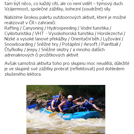
tam být něco, co každý cítí, ale co není vidět – týmový duch.
Vzájemnost, společné zážitky, kohezní (soudržné) síly.
Nabízíme širokou paletu outdoorových aktivit, které je možné
realizovat v ČR i zahraničí.
Rafting / Canyoning / Hydrospeeding / Vodní turistika /
Cykloturistika / VHT - Vysokohorská turistika / Horolezectví /
Nízké a vysoké lanové překážky / Orientační běh / Lyžování /
Snowboarding / Sněžné hry / Potápění / Airsoft / Paintball /
Čtyřkolky / Jeepy / Sněžné skútry / a mnoho dalších
adrenalinových či prožitkových aktivit
Avšak samotná aktivita toho pro skupinu moc neudělá, důležité
je ve skupině své zážitky probrat (reflektovat) pod dohledem
zkušeného lektora.