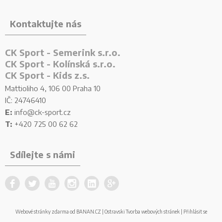
Kontaktujte nás
CK Sport - Semerink s.r.o.
CK Sport - Kolínská s.r.o.
CK Sport - Kids z.s.
Mattioliho 4, 106 00 Praha 10
IČ: 24746410
E:
info@ck-sport.cz
T:
+420 725 00 62 62
Sdílejte s námi
.
.
.
.
.
.
Webové stránky zdarma
od
BANAN.CZ
|
Ostravski Tvorba webových stránek
|
Přihlásit se