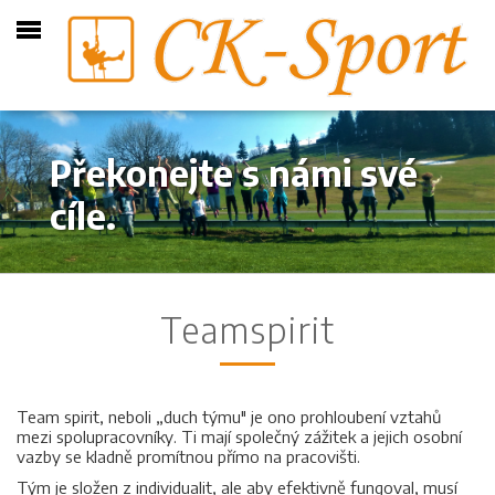
Překonejte s námi své
cíle.
Teamspirit
Team spirit, neboli „duch týmu" je ono prohloubení vztahů
mezi spolupracovníky. Ti mají společný zážitek a jejich osobní
vazby se kladně promítnou přímo na pracovišti.
Tým je složen z individualit, ale aby efektivně fungoval, musí